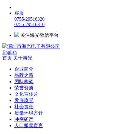
客服
0755-29516320
0755-29516310
关注海光微信平台
English
首页
关于海光
企业简介
品牌之路
团队构架
荣誉资质
文化宣传片
发展愿景
社会责任
质量环境方针
冲突矿产
人口贩卖宣言