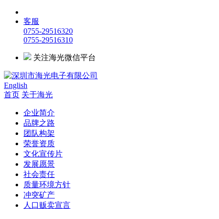
客服
0755-29516320
0755-29516310
关注海光微信平台
English
首页
关于海光
企业简介
品牌之路
团队构架
荣誉资质
文化宣传片
发展愿景
社会责任
质量环境方针
冲突矿产
人口贩卖宣言